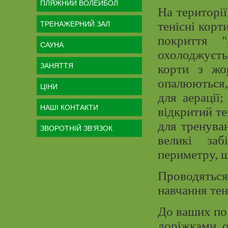
ПЛЯЖНИЙ ВОЛЕЙБОЛ
На територі
тенісні корт
ТРЕНАЖЕРНИЙ ЗАЛ
покриття 
САУНА
охолоджуєть
ЗАНЯТТЯ
корти з жо
опалюються,
ЦІНИ
для аерації
НАШІ КОНТАКТИ
відкритий те
для тренува
ЗВОРОТНІЙ ЗВ'ЯЗОК
великі за
периметру, щ
Проводяться
навчання тен
До ваших по
доріжками, о