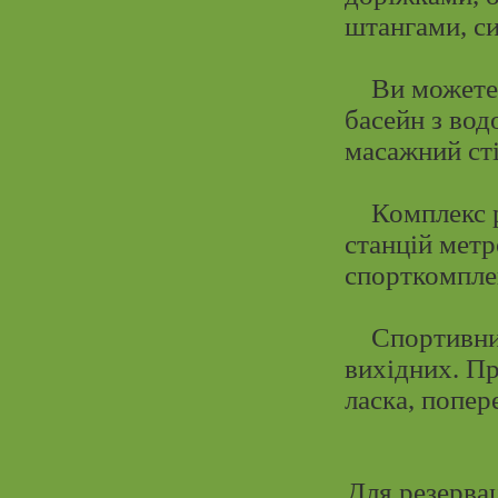
штангами, си
Ви можете с
басейн з вод
масажний сті
Комплекс ро
станцій метр
спорткомплек
Спортивний 
вихідних. Пр
ласка, попер
Для резервац