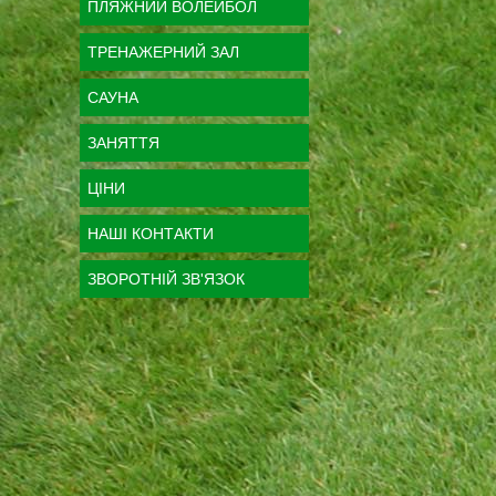
ПЛЯЖНИЙ ВОЛЕЙБОЛ
ТРЕНАЖЕРНИЙ ЗАЛ
САУНА
ЗАНЯТТЯ
ЦІНИ
НАШІ КОНТАКТИ
ЗВОРОТНІЙ ЗВ'ЯЗОК